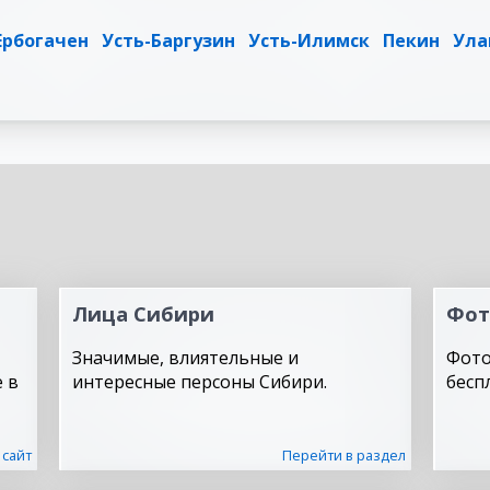
Ербогачен
Усть-Баргузин
Усть-Илимск
Пекин
Ула
Лица Сибири
Фот
Значимые, влиятельные и
Фото
 в
интересные персоны Сибири.
бесп
 сайт
Перейти в раздел