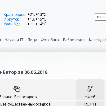
Красноярск
+21..+13°C
Иркутск
+13..+15°C
Улан-Удэ
+11..+14°C
а
Наука и IT
Лица
Фотобанк
Бабропедия
Календа
-Батор за 06.06.2018
блачно. Без осадков.
+4..+6
 Без существенных осадков.
+9..+11