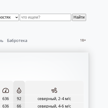
Найти
рь
Бабротека
18+
636
92
северный, 2-4 м/с
636
66
северный, 4-6 м/с