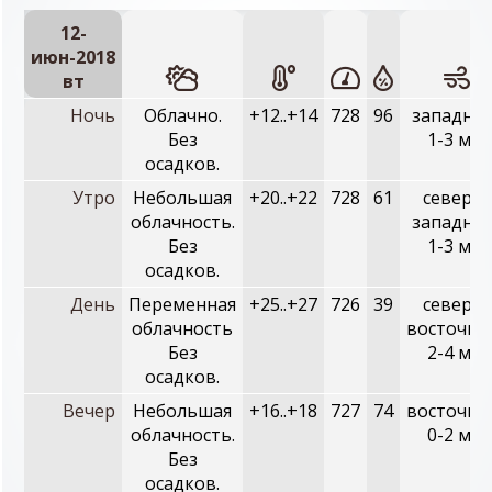
12-
июн-2018
вт
Ночь
Облачно.
+12..+14
728
96
западный
Без
1-3 м/с
осадков.
Утро
Небольшая
+20..+22
728
61
северо-
облачность.
западный
Без
1-3 м/с
осадков.
День
Переменная
+25..+27
726
39
северо-
облачность
восточны
Без
2-4 м/с
осадков.
Вечер
Небольшая
+16..+18
727
74
восточны
облачность.
0-2 м/с
Без
осадков.