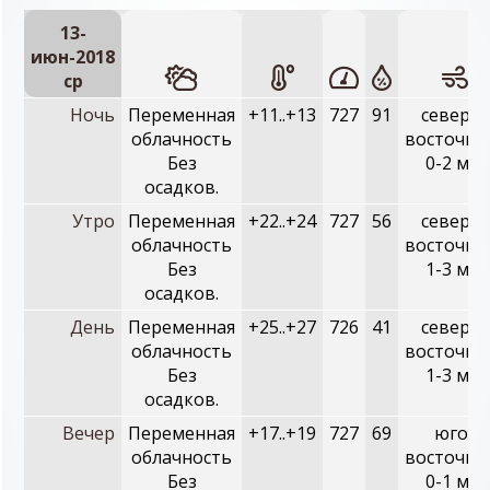
13-
июн-2018
ср
Ночь
Переменная
+11..+13
727
91
северо-
облачность
восточны
Без
0-2 м/с
осадков.
Утро
Переменная
+22..+24
727
56
северо-
облачность
восточны
Без
1-3 м/с
осадков.
День
Переменная
+25..+27
726
41
северо-
облачность
восточны
Без
1-3 м/с
осадков.
Вечер
Переменная
+17..+19
727
69
юго-
облачность
восточны
Без
0-1 м/с