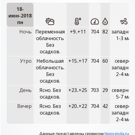
18-
июн-2018
пн
Ночь
Переменная
+9..+11
704
82
западный
облачность
1-3 м/с
Без
осадков.
Утро
Небольшая
+15..+17
704
60
северо-
облачность.
западный
Без
2-4 м/с
осадков.
День
Ясно. Без
+23..+25
703
29
северный
осадков.
5-7 м/с
Вечер
Ясно. Без
+20..+22
704
42
северо-
осадков.
западный
2-4 м/с
Данные представлены сервисом
Nepogoda.ru