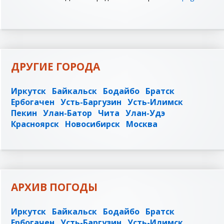
ДРУГИЕ ГОРОДА
Иркутск
Байкальск
Бодайбо
Братск
Ербогачен
Усть-Баргузин
Усть-Илимск
Пекин
Улан-Батор
Чита
Улан-Удэ
Красноярск
Новосибирск
Москва
АРХИВ ПОГОДЫ
Иркутск
Байкальск
Бодайбо
Братск
Ербогачен
Усть-Баргузин
Усть-Илимск