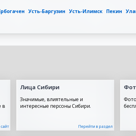
Ербогачен
Усть-Баргузин
Усть-Илимск
Пекин
Ула
Лица Сибири
Фот
Значимые, влиятельные и
Фото
 в
интересные персоны Сибири.
бесп
 сайт
Перейти в раздел