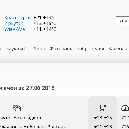
Красноярск
+21..+13°C
Иркутск
+13..+15°C
Улан-Удэ
+11..+14°C
а
Наука и IT
Лица
Фотобанк
Бабропедия
Календа
гачен за 27.06.2018
ачно. Без осадков.
+23..+25
727
блачность Небольшой дождь.
+21..+23
726