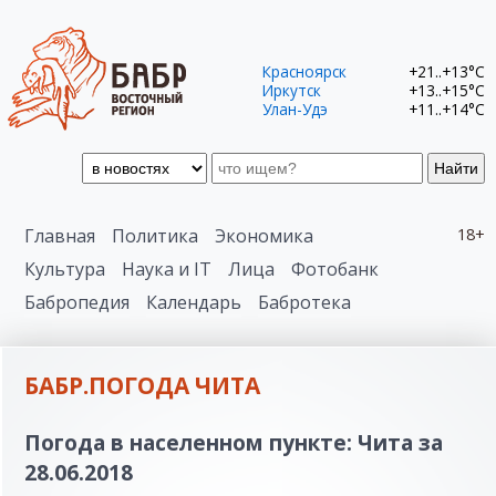
Красноярск
+21..+13°C
Иркутск
+13..+15°C
Улан-Удэ
+11..+14°C
Найти
Главная
Политика
Экономика
18+
Культура
Наука и IT
Лица
Фотобанк
Бабропедия
Календарь
Бабротека
БАБР.ПОГОДА ЧИТА
Погода в населенном пункте: Чита за
28.06.2018