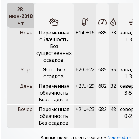
28-
июн-2018
чт
Ночь
Переменная
+14..+16
685
73
западн
облачность.
1-3 м/
Без
существенных
осадков.
Утро
Ясно. Без
+20..+22
685
55
западн
осадков.
1-3 м/
День
Переменная
+27..+29
682
32
северн
облачность
3-5 м/
Без осадков.
Вечер
Переменная
+21..+23
682
48
северн
облачность
0-2 м/
Без осадков.
Данные представлены сервисом
Nepogoda.ru