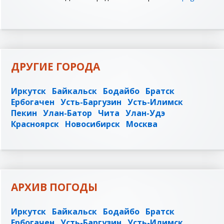
ДРУГИЕ ГОРОДА
Иркутск
Байкальск
Бодайбо
Братск
Ербогачен
Усть-Баргузин
Усть-Илимск
Пекин
Улан-Батор
Чита
Улан-Удэ
Красноярск
Новосибирск
Москва
АРХИВ ПОГОДЫ
Иркутск
Байкальск
Бодайбо
Братск
Ербогачен
Усть-Баргузин
Усть-Илимск