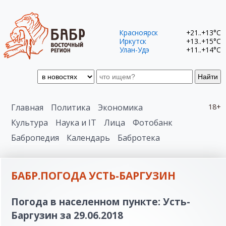
Красноярск
+21..+13°C
Иркутск
+13..+15°C
Улан-Удэ
+11..+14°C
Найти
Главная
Политика
Экономика
18+
Культура
Наука и IT
Лица
Фотобанк
Бабропедия
Календарь
Бабротека
БАБР.ПОГОДА УСТЬ-БАРГУЗИН
Погода в населенном пункте: Усть-
Баргузин за 29.06.2018