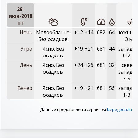
29-
июн-2018
пт
Ночь
Малооблачно.
+12..+14
682
64
южный, 
Без осадков.
3 м/с
Утро
Ясно. Без
+19..+21
681
44
западны
осадков.
0-2 м/
День
Ясно. Без
+24..+26
681
32
северо
осадков.
западны
3-5 м/
Вечер
Ясно. Без
+19..+21
681
56
западны
осадков.
1-3 м/
Данные представлены сервисом
Nepogoda.ru