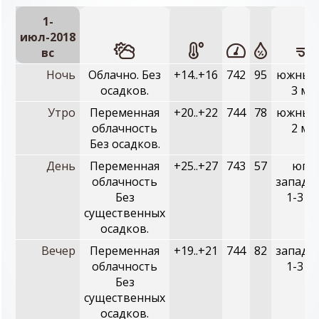
1-
июл-2018
вc
Ночь
Облачно. Без
+14..+16
742
95
южный,
осадков.
3 м/с
Утро
Переменная
+20..+22
744
78
южный,
облачность
2 м/с
Без осадков.
День
Переменная
+25..+27
743
57
юго-
облачность
западн
Без
1-3 м/
существенных
осадков.
Вечер
Переменная
+19..+21
744
82
западн
облачность
1-3 м/
Без
существенных
осадков.