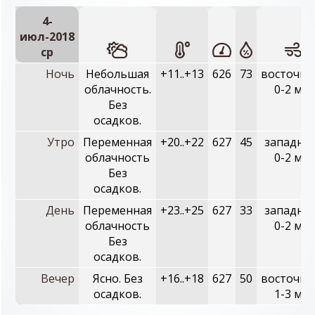
4-
июл-2018
ср
Ночь
Небольшая
+11..+13
626
73
восточны
облачность.
0-2 м/с
Без
осадков.
Утро
Переменная
+20..+22
627
45
западны
облачность
0-2 м/с
Без
осадков.
День
Переменная
+23..+25
627
33
западны
облачность
0-2 м/с
Без
осадков.
Вечер
Ясно. Без
+16..+18
627
50
восточны
осадков.
1-3 м/с