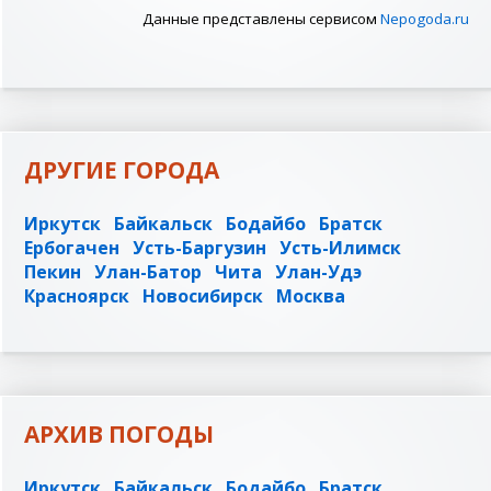
Данные представлены сервисом
Nepogoda.ru
ДРУГИЕ ГОРОДА
Иркутск
Байкальск
Бодайбо
Братск
Ербогачен
Усть-Баргузин
Усть-Илимск
Пекин
Улан-Батор
Чита
Улан-Удэ
Красноярск
Новосибирск
Москва
АРХИВ ПОГОДЫ
Иркутск
Байкальск
Бодайбо
Братск