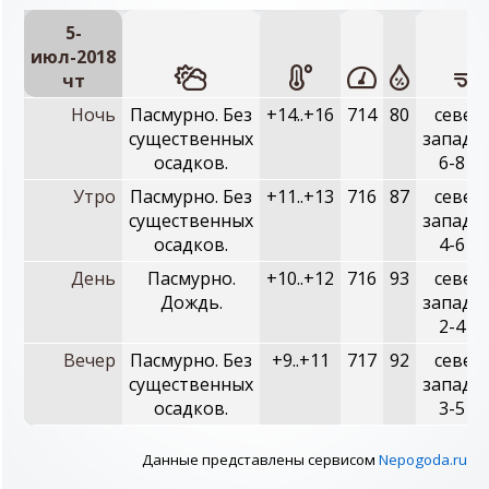
5-
июл-2018
чт
Ночь
Пасмурно. Без
+14..+16
714
80
север
существенных
западн
осадков.
6-8 м/
Утро
Пасмурно. Без
+11..+13
716
87
север
существенных
западн
осадков.
4-6 м/
День
Пасмурно.
+10..+12
716
93
север
Дождь.
западн
2-4 м/
Вечер
Пасмурно. Без
+9..+11
717
92
север
существенных
западн
осадков.
3-5 м/
Данные представлены сервисом
Nepogoda.ru