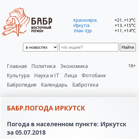
Красноярск
+21..+13°C
Иркутск
+13..+15°C
Улан-Удэ
+11..+14°C
Найти
Главная
Политика
Экономика
18+
Культура
Наука и IT
Лица
Фотобанк
Бабропедия
Календарь
Бабротека
БАБР.ПОГОДА ИРКУТСК
Погода в населенном пункте: Иркутск
за 05.07.2018