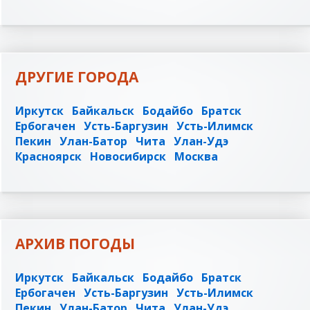
ДРУГИЕ ГОРОДА
Иркутск
Байкальск
Бодайбо
Братск
Ербогачен
Усть-Баргузин
Усть-Илимск
Пекин
Улан-Батор
Чита
Улан-Удэ
Красноярск
Новосибирск
Москва
АРХИВ ПОГОДЫ
Иркутск
Байкальск
Бодайбо
Братск
Ербогачен
Усть-Баргузин
Усть-Илимск
Пекин
Улан-Батор
Чита
Улан-Удэ