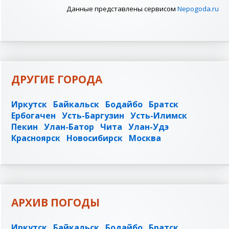
Данные представлены сервисом
Nepogoda.ru
ДРУГИЕ ГОРОДА
Иркутск
Байкальск
Бодайбо
Братск
Ербогачен
Усть-Баргузин
Усть-Илимск
Пекин
Улан-Батор
Чита
Улан-Удэ
Красноярск
Новосибирск
Москва
АРХИВ ПОГОДЫ
Иркутск
Байкальск
Бодайбо
Братск