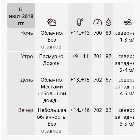
6-
июл-2018
пт
Ночь
Облачно.
+11..+13
700
89
северный
Без
1-3 м/с
осадков.
Утро
Пасмурно.
+9..+11
701
87
северо-
Дождь.
западный
2-4 м/с
День
Облачно.
+13..+15
702
67
северо-
Местами
западный
небольшой
4-6 м/с
дождь.
Вечер
Небольшая
+14..+16
702
62
северо-
облачность.
западный
Без
3-5 м/с
осадков.