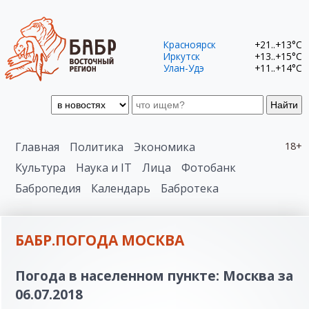
Красноярск
+21..+13°C
Иркутск
+13..+15°C
Улан-Удэ
+11..+14°C
Найти
Главная
Политика
Экономика
18+
Культура
Наука и IT
Лица
Фотобанк
Бабропедия
Календарь
Бабротека
БАБР.ПОГОДА МОСКВА
Погода в населенном пункте: Москва за
06.07.2018