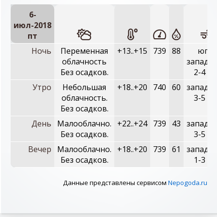
6-
июл-2018
пт
Ночь
Переменная
+13..+15
739
88
юго-
облачность
западн
Без осадков.
2-4 м/
Утро
Небольшая
+18..+20
740
60
западн
облачность.
3-5 м/
Без осадков.
День
Малооблачно.
+22..+24
739
43
западн
Без осадков.
3-5 м/
Вечер
Малооблачно.
+18..+20
739
61
западн
Без осадков.
1-3 м/
Данные представлены сервисом
Nepogoda.ru