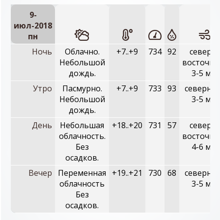
9-
июл-2018
пн
Ночь
Облачно.
+7..+9
734
92
северо-
Небольшой
восточны
дождь.
3-5 м/с
Утро
Пасмурно.
+7..+9
733
93
северный
Небольшой
3-5 м/с
дождь.
День
Небольшая
+18..+20
731
57
северо-
облачность.
восточны
Без
4-6 м/с
осадков.
Вечер
Переменная
+19..+21
730
68
северный
облачность
3-5 м/с
Без
осадков.