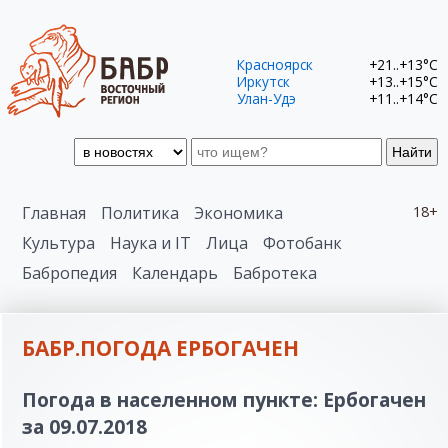
Красноярск
+21..+13°C
Иркутск
+13..+15°C
Улан-Удэ
+11..+14°C
Найти
Главная
Политика
Экономика
18+
Культура
Наука и IT
Лица
Фотобанк
Бабропедия
Календарь
Бабротека
БАБР.ПОГОДА ЕРБОГАЧЕН
Погода в населенном пункте: Ербогачен
за 09.07.2018