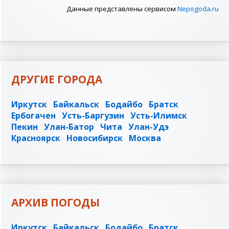
Данные представлены сервисом
Nepogoda.ru
ДРУГИЕ ГОРОДА
Иркутск
Байкальск
Бодайбо
Братск
Ербогачен
Усть-Баргузин
Усть-Илимск
Пекин
Улан-Батор
Чита
Улан-Удэ
Красноярск
Новосибирск
Москва
АРХИВ ПОГОДЫ
Иркутск
Байкальск
Бодайбо
Братск