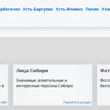
Ербогачен
Усть-Баргузин
Усть-Илимск
Пекин
Ула
Лица Сибири
Фот
Значимые, влиятельные и
Фото
 в
интересные персоны Сибири.
бесп
 сайт
Перейти в раздел