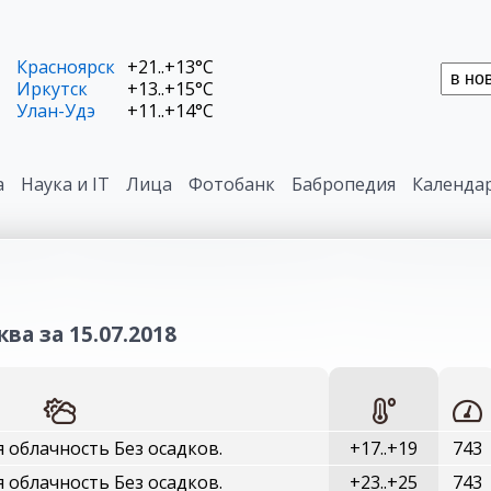
Красноярск
+21..+13°C
Иркутск
+13..+15°C
Улан-Удэ
+11..+14°C
а
Наука и IT
Лица
Фотобанк
Бабропедия
Календа
ва за 15.07.2018
 облачность Без осадков.
+17..+19
743
 облачность Без осадков.
+23..+25
743