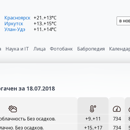
Красноярск
+21..+13°C
Иркутск
+13..+15°C
Улан-Удэ
+11..+14°C
а
Наука и IT
Лица
Фотобанк
Бабропедия
Календа
гачен за 18.07.2018
блачность Без осадков.
+9..+11
734
ачно. Без осадков.
+15..+17
734