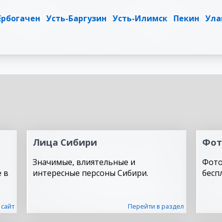
Ербогачен
Усть-Баргузин
Усть-Илимск
Пекин
Ула
Лица Сибири
Фот
Значимые, влиятельные и
Фото
 в
интересные персоны Сибири.
бесп
 сайт
Перейти в раздел