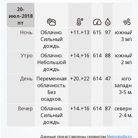
20-
июл-2018
пт
Ночь
Облачно.
+11..+13
615
97
южный, 1
Сильный
3 м/с
дождь.
Утро
Облачно.
+14..+16
614
88
южный, 0
Небольшой
2 м/с
дождь.
День
Переменная
+20..+22
614
47
юго-
облачность
западный
Без
3-5 м/с
осадков.
Вечер
Облачно.
+14..+16
614
87
северный
Сильный
2-4 м/с
дождь.
Данные представлены сервисом
Nepogoda.ru