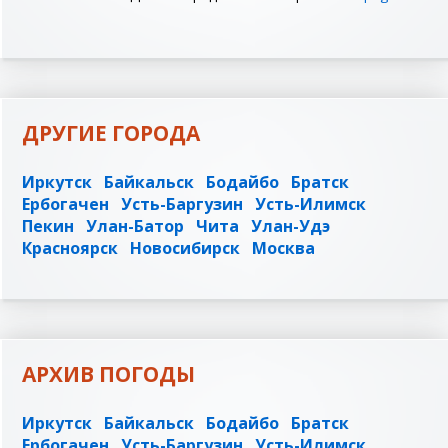
ДРУГИЕ ГОРОДА
Иркутск
Байкальск
Бодайбо
Братск
Ербогачен
Усть-Баргузин
Усть-Илимск
Пекин
Улан-Батор
Чита
Улан-Удэ
Красноярск
Новосибирск
Москва
АРХИВ ПОГОДЫ
Иркутск
Байкальск
Бодайбо
Братск
Ербогачен
Усть-Баргузин
Усть-Илимск