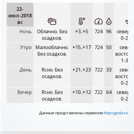
22-
июл-2018
вc
Ночь
Облачно. Без
+3..+5
724
96
северн
осадков.
0-2 м
Утро
Малооблачно.
+15..+17
724
50
север
Без осадков.
восточ
1-3 м
День
Ясно. Без
+21..+23
722
33
север
осадков.
восточ
0-2 м
Вечер
Ясно. Без
+10..+12
722
64
северн
осадков.
0-2 м
Данные представлены сервисом
Nepogoda.ru