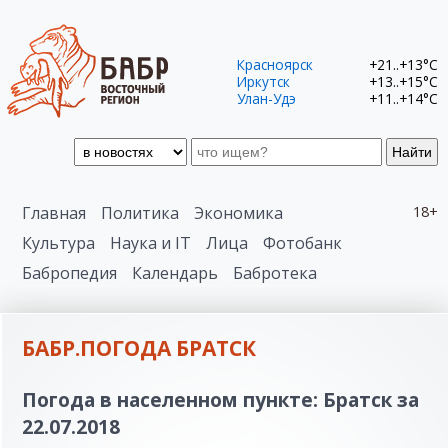
Красноярск
+21..+13°C
Иркутск
+13..+15°C
Улан-Удэ
+11..+14°C
Найти
Главная
Политика
Экономика
18+
Культура
Наука и IT
Лица
Фотобанк
Бабропедия
Календарь
Бабротека
БАБР.ПОГОДА БРАТСК
Погода в населенном пункте: Братск за
22.07.2018