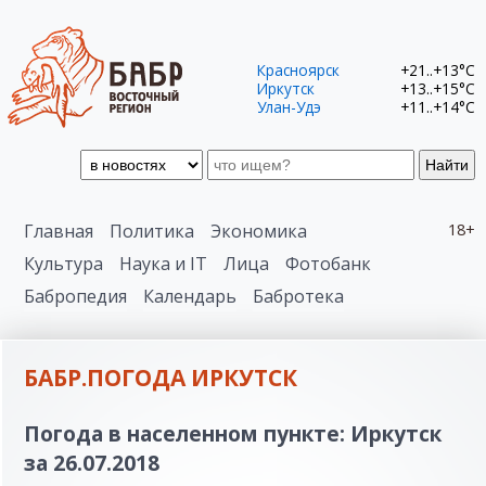
Красноярск
+21..+13°C
Иркутск
+13..+15°C
Улан-Удэ
+11..+14°C
Найти
Главная
Политика
Экономика
18+
Культура
Наука и IT
Лица
Фотобанк
Бабропедия
Календарь
Бабротека
БАБР.ПОГОДА ИРКУТСК
Погода в населенном пункте: Иркутск
за 26.07.2018