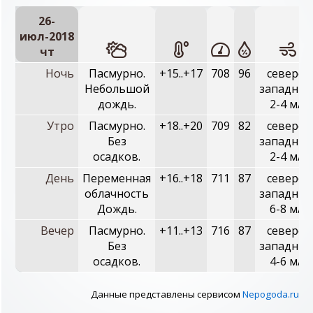
26-
июл-2018
чт
Ночь
Пасмурно.
+15..+17
708
96
северо-
Небольшой
западный
дождь.
2-4 м/с
Утро
Пасмурно.
+18..+20
709
82
северо-
Без
западный
осадков.
2-4 м/с
День
Переменная
+16..+18
711
87
северо-
облачность
западный
Дождь.
6-8 м/с
Вечер
Пасмурно.
+11..+13
716
87
северо-
Без
западный
осадков.
4-6 м/с
Данные представлены сервисом
Nepogoda.ru