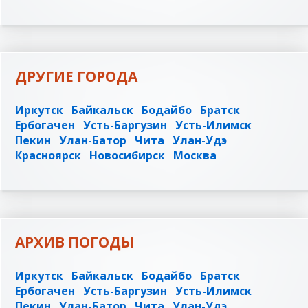
ДРУГИЕ ГОРОДА
Иркутск
Байкальск
Бодайбо
Братск
Ербогачен
Усть-Баргузин
Усть-Илимск
Пекин
Улан-Батор
Чита
Улан-Удэ
Красноярск
Новосибирск
Москва
АРХИВ ПОГОДЫ
Иркутск
Байкальск
Бодайбо
Братск
Ербогачен
Усть-Баргузин
Усть-Илимск
Пекин
Улан-Батор
Чита
Улан-Удэ