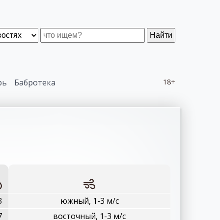
Найти
рь
Бабротека
18+
3
южный, 1-3 м/с
7
восточный, 1-3 м/с