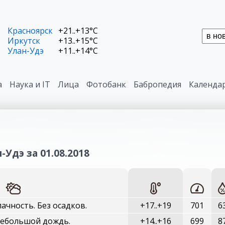
Красноярск
+21..+13°C
Иркутск
+13..+15°C
Улан-Удэ
+11..+14°C
а
Наука и IT
Лица
Фотобанк
Бабропедия
Календа
-Удэ за 01.08.2018
ачность. Без осадков.
+17..+19
701
6
Небольшой дождь.
+14..+16
699
8