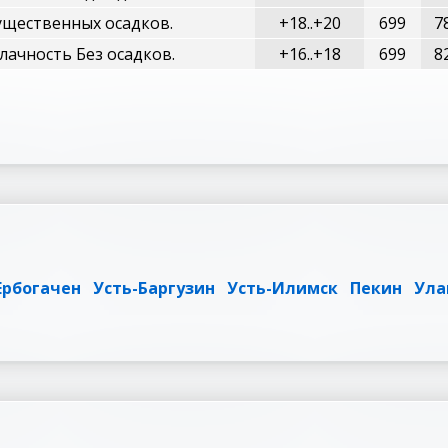
существенных осадков.
+18..+20
699
7
лачность Без осадков.
+16..+18
699
8
Ербогачен
Усть-Баргузин
Усть-Илимск
Пекин
Ула