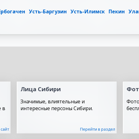
Ербогачен
Усть-Баргузин
Усть-Илимск
Пекин
Ула
Лица Сибири
Фот
Значимые, влиятельные и
Фото
 в
интересные персоны Сибири.
бесп
 сайт
Перейти в раздел