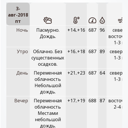
3-
авг-2018
пт
Ночь
Пасмурно.
+14..+16
687
96
северо
Дождь.
восточн
1-3 м/
Утро
Облачно. Без
+16..+18
687
89
северны
существенных
1-3 м/
осадков.
День
Переменная
+21..+23
687
64
северны
облачность
1-3 м/
Небольшой
дождь.
Вечер
Переменная
+17..+19
688
87
восточн
облачность
2-4 м/
Местами
небольшой
дождь.