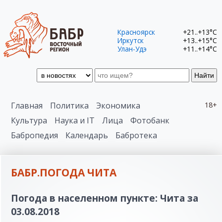
Красноярск
+21..+13°C
Иркутск
+13..+15°C
Улан-Удэ
+11..+14°C
Найти
Главная
Политика
Экономика
18+
Культура
Наука и IT
Лица
Фотобанк
Бабропедия
Календарь
Бабротека
БАБР.ПОГОДА ЧИТА
Погода в населенном пункте: Чита за
03.08.2018