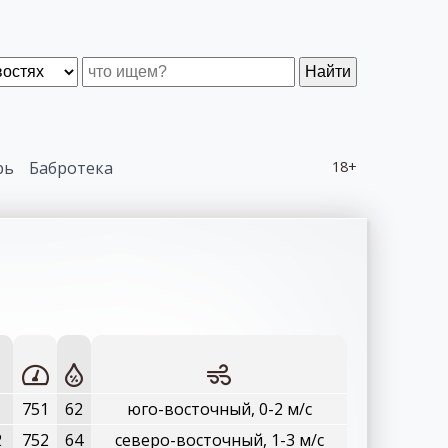
Найти
рь
Бабротека
18+
1
751
62
юго-восточный, 0-2 м/с
2
752
64
северо-восточный, 1-3 м/с