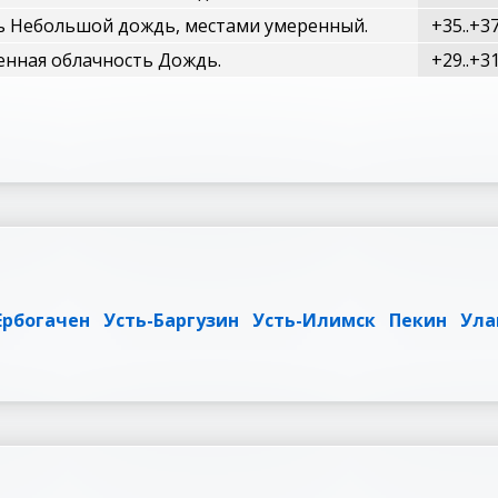
ь Небольшой дождь, местами умеренный.
+35..+3
нная облачность Дождь.
+29..+3
Ербогачен
Усть-Баргузин
Усть-Илимск
Пекин
Ула