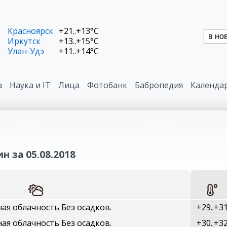
Красноярск
+21..+13°C
Иркутск
+13..+15°C
Улан-Удэ
+11..+14°C
а
Наука и IT
Лица
Фотобанк
Бабропедия
Календа
н за 05.08.2018
ая облачность Без осадков.
+29..+3
ая облачность Без осадков.
+30..+3