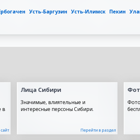
Ербогачен
Усть-Баргузин
Усть-Илимск
Пекин
Ула
Лица Сибири
Фот
Значимые, влиятельные и
Фото
 в
интересные персоны Сибири.
бесп
 сайт
Перейти в раздел