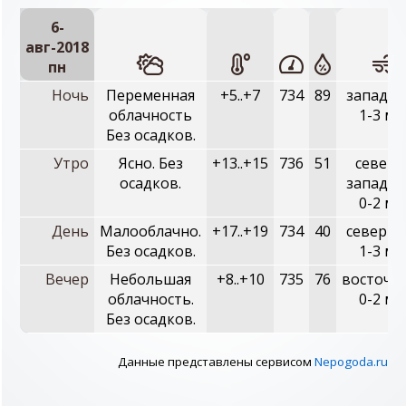
6-
авг-2018
пн
Ночь
Переменная
+5..+7
734
89
западны
облачность
1-3 м/
Без осадков.
Утро
Ясно. Без
+13..+15
736
51
северо
осадков.
западны
0-2 м/
День
Малооблачно.
+17..+19
734
40
северны
Без осадков.
1-3 м/
Вечер
Небольшая
+8..+10
735
76
восточн
облачность.
0-2 м/
Без осадков.
Данные представлены сервисом
Nepogoda.ru