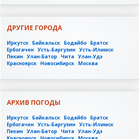
ДРУГИЕ ГОРОДА
Иркутск
Байкальск
Бодайбо
Братск
Ербогачен
Усть-Баргузин
Усть-Илимск
Пекин
Улан-Батор
Чита
Улан-Удэ
Красноярск
Новосибирск
Москва
АРХИВ ПОГОДЫ
Иркутск
Байкальск
Бодайбо
Братск
Ербогачен
Усть-Баргузин
Усть-Илимск
Пекин
Улан-Батор
Чита
Улан-Удэ
Красноярск
Новосибирск
Москва