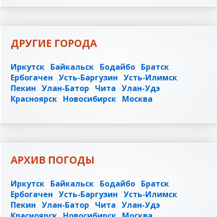
ДРУГИЕ ГОРОДА
Иркутск
Байкальск
Бодайбо
Братск
Ербогачен
Усть-Баргузин
Усть-Илимск
Пекин
Улан-Батор
Чита
Улан-Удэ
Красноярск
Новосибирск
Москва
АРХИВ ПОГОДЫ
Иркутск
Байкальск
Бодайбо
Братск
Ербогачен
Усть-Баргузин
Усть-Илимск
Пекин
Улан-Батор
Чита
Улан-Удэ
Красноярск
Новосибирск
Москва