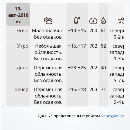
19-
авг-2018
вc
Ночь
Малооблачно.
+13..+15
700
61
северны
Без осадков.
0-2 м/с
Утро
Небольшая
+15..+17
702
62
северо
облачность.
западны
Без осадков.
1-3 м/с
День
Переменная
+23..+25
702
40
северо
облачность
западны
Без осадков.
5-7 м/с
Вечер
Переменная
+16..+18
703
71
северо
облачность
западны
Без осадков.
2-4 м/с
Данные представлены сервисом
Nepogoda.ru