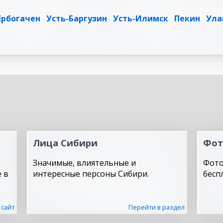
Ербогачен
Усть-Баргузин
Усть-Илимск
Пекин
Ула
Лица Сибири
Фот
Значимые, влиятельные и
Фото
 в
интересные персоны Сибири.
бесп
 сайт
Перейти в раздел