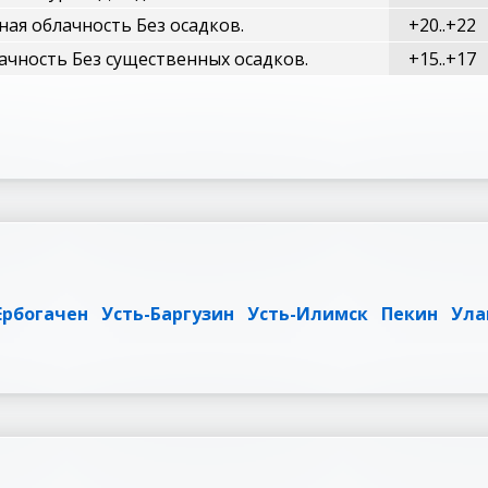
ая облачность Без осадков.
+20..+22
ачность Без существенных осадков.
+15..+17
Ербогачен
Усть-Баргузин
Усть-Илимск
Пекин
Ула