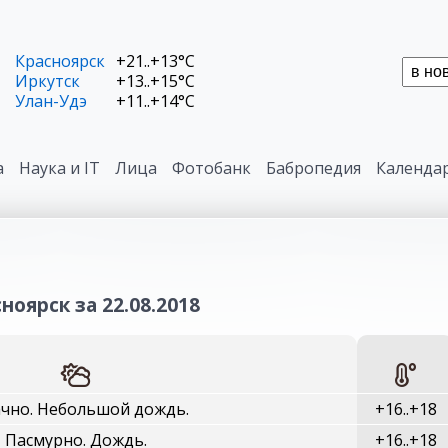
Красноярск
+21..+13°C
Иркутск
+13..+15°C
Улан-Удэ
+11..+14°C
а
Наука и IT
Лица
Фотобанк
Бабропедия
Календа
ноярск за 22.08.2018
чно. Небольшой дождь.
+16..+18
Пасмурно. Дождь.
+16..+18