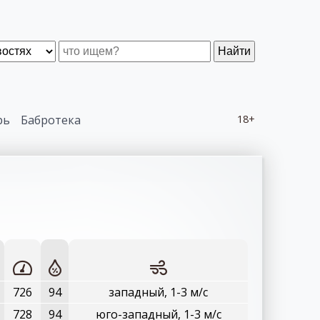
Найти
рь
Бабротека
18+
726
94
западный, 1-3 м/с
728
94
юго-западный, 1-3 м/с