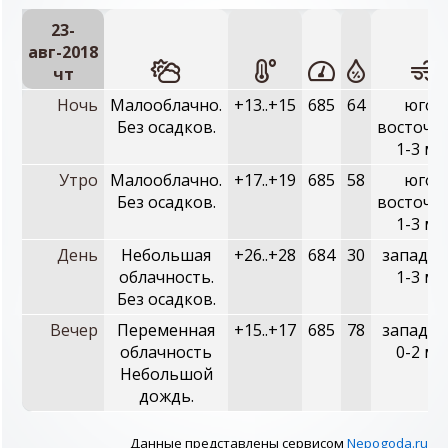
23-
авг-2018
чт
Ночь
Малооблачно.
+13..+15
685
64
юго-
Без осадков.
восточн
1-3 м/
Утро
Малооблачно.
+17..+19
685
58
юго-
Без осадков.
восточн
1-3 м/
День
Небольшая
+26..+28
684
30
западны
облачность.
1-3 м/
Без осадков.
Вечер
Переменная
+15..+17
685
78
западны
облачность
0-2 м/
Небольшой
дождь.
Данные представлены сервисом
Nepogoda.ru