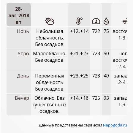
28-
авг-2018
вт
Ночь
Небольшая
+12..+14
722
75
восточн
облачность.
1-3 м/
Без осадков.
Утро
Малооблачно.
+21..+23
723
50
юго-
Без осадков.
восточн
2-4 м/
День
Переменная
+23..+25
723
49
западны
облачность
2-4 м/
Без осадков.
Вечер
Облачно. Без
+14..+16
725
93
западны
существенных
1-3 м/
осадков.
Данные представлены сервисом
Nepogoda.ru