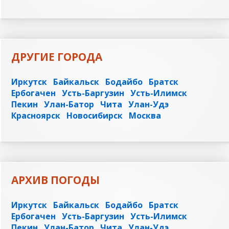
ДРУГИЕ ГОРОДА
Иркутск
Байкальск
Бодайбо
Братск
Ербогачен
Усть-Баргузин
Усть-Илимск
Пекин
Улан-Батор
Чита
Улан-Удэ
Красноярск
Новосибирск
Москва
АРХИВ ПОГОДЫ
Иркутск
Байкальск
Бодайбо
Братск
Ербогачен
Усть-Баргузин
Усть-Илимск
Пекин
Улан-Батор
Чита
Улан-Удэ