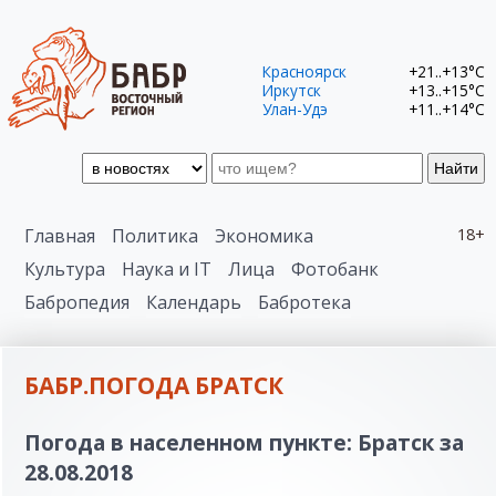
Красноярск
+21..+13°C
Иркутск
+13..+15°C
Улан-Удэ
+11..+14°C
Найти
Главная
Политика
Экономика
18+
Культура
Наука и IT
Лица
Фотобанк
Бабропедия
Календарь
Бабротека
БАБР.ПОГОДА БРАТСК
Погода в населенном пункте: Братск за
28.08.2018