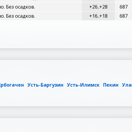
о. Без осадков.
+26..+28
687
о. Без осадков.
+16..+18
687
Ербогачен
Усть-Баргузин
Усть-Илимск
Пекин
Ула