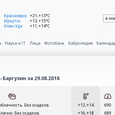
Красноярск
+21..+13°C
Иркутск
+13..+15°C
Улан-Удэ
+11..+14°C
а
Наука и IT
Лица
Фотобанк
Бабропедия
Календа
-Баргузин за 29.08.2018
блачность. Без осадков.
+12..+14
690
ачно. Без осадков.
+16..+18
689