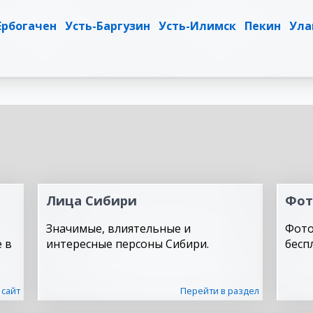
Ербогачен
Усть-Баргузин
Усть-Илимск
Пекин
Ула
Лица Сибири
Фот
Значимые, влиятельные и
Фото
 в
интересные персоны Сибири.
бесп
 сайт
Перейти в раздел