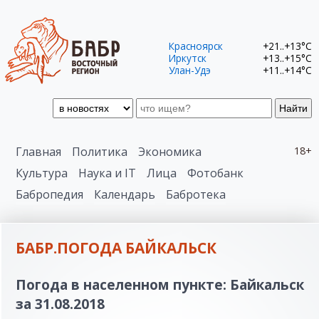
Красноярск
+21..+13°C
Иркутск
+13..+15°C
Улан-Удэ
+11..+14°C
Найти
Главная
Политика
Экономика
18+
Культура
Наука и IT
Лица
Фотобанк
Бабропедия
Календарь
Бабротека
БАБР.ПОГОДА БАЙКАЛЬСК
Погода в населенном пункте: Байкальск
за 31.08.2018