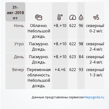
31-
авг-2018
пт
Ночь
Облачно.
+8..+10
622
96
северный,
Небольшой
0-2 м/с
дождь.
Утро
Пасмурно.
+8..+10
622
98
северный,
Дождь.
2-4 м/с
День
Пасмурно.
+8..+10
623
84
северный,
Дождь.
2-4 м/с
Вечер
Переменная
+4..+6
622
93
северный,
облачность
1-3 м/с
Небольшой
дождь.
Данные представлены сервисом
Nepogoda.ru