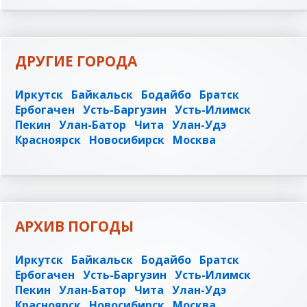
ДРУГИЕ ГОРОДА
Иркутск
Байкальск
Бодайбо
Братск
Ербогачен
Усть-Баргузин
Усть-Илимск
Пекин
Улан-Батор
Чита
Улан-Удэ
Красноярск
Новосибирск
Москва
АРХИВ ПОГОДЫ
Иркутск
Байкальск
Бодайбо
Братск
Ербогачен
Усть-Баргузин
Усть-Илимск
Пекин
Улан-Батор
Чита
Улан-Удэ
Красноярск
Новосибирск
Москва