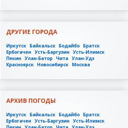
ДРУГИЕ ГОРОДА
Иркутск
Байкальск
Бодайбо
Братск
Ербогачен
Усть-Баргузин
Усть-Илимск
Пекин
Улан-Батор
Чита
Улан-Удэ
Красноярск
Новосибирск
Москва
АРХИВ ПОГОДЫ
Иркутск
Байкальск
Бодайбо
Братск
Ербогачен
Усть-Баргузин
Усть-Илимск
Пекин
Улан-Батор
Чита
Улан-Удэ