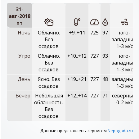
31-
авг-2018
пт
Ночь
Облачно.
+9..+11
725
97
юго-
Без
западный,
осадков.
1-3 м/с
Утро
Облачно.
+10..+12
727
93
юго-
Без
западный,
осадков.
1-3 м/с
День
Ясно. Без
+19..+21
727
48
западный,
осадков.
1-3 м/с
Вечер
Небольшая
+12..+14
727
71
северный,
облачность.
0-2 м/с
Без
осадков.
Данные представлены сервисом
Nepogoda.ru