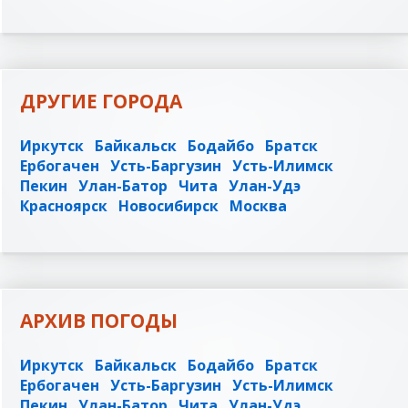
ДРУГИЕ ГОРОДА
Иркутск
Байкальск
Бодайбо
Братск
Ербогачен
Усть-Баргузин
Усть-Илимск
Пекин
Улан-Батор
Чита
Улан-Удэ
Красноярск
Новосибирск
Москва
АРХИВ ПОГОДЫ
Иркутск
Байкальск
Бодайбо
Братск
Ербогачен
Усть-Баргузин
Усть-Илимск
Пекин
Улан-Батор
Чита
Улан-Удэ