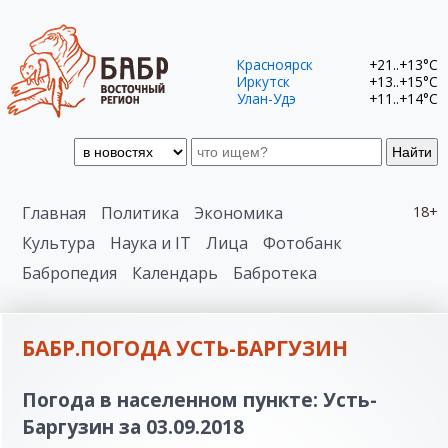
Красноярск
+21..+13°C
Иркутск
+13..+15°C
Улан-Удэ
+11..+14°C
Найти
Главная
Политика
Экономика
18+
Культура
Наука и IT
Лица
Фотобанк
Бабропедия
Календарь
Бабротека
БАБР.ПОГОДА УСТЬ-БАРГУЗИН
Погода в населенном пункте: Усть-
Баргузин за 03.09.2018