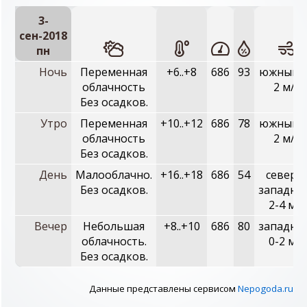
3-
сен-2018
пн
Ночь
Переменная
+6..+8
686
93
южный, 
облачность
2 м/с
Без осадков.
Утро
Переменная
+10..+12
686
78
южный, 
облачность
2 м/с
Без осадков.
День
Малооблачно.
+16..+18
686
54
северо
Без осадков.
западны
2-4 м/с
Вечер
Небольшая
+8..+10
686
80
западны
облачность.
0-2 м/с
Без осадков.
Данные представлены сервисом
Nepogoda.ru