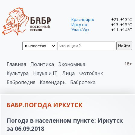
Красноярск
+21..+13°C
Иркутск
+13..+15°C
Улан-Удэ
+11..+14°C
Найти
Главная
Политика
Экономика
18+
Культура
Наука и IT
Лица
Фотобанк
Бабропедия
Календарь
Бабротека
БАБР.ПОГОДА ИРКУТСК
Погода в населенном пункте: Иркутск
за 06.09.2018