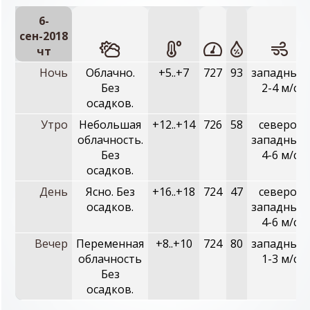
6-
сен-2018
чт
Ночь
Облачно.
+5..+7
727
93
западный,
Без
2-4 м/с
осадков.
Утро
Небольшая
+12..+14
726
58
северо-
облачность.
западный,
Без
4-6 м/с
осадков.
День
Ясно. Без
+16..+18
724
47
северо-
осадков.
западный,
4-6 м/с
Вечер
Переменная
+8..+10
724
80
западный,
облачность
1-3 м/с
Без
осадков.