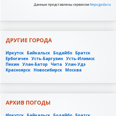
Данные представлены сервисом
Nepogoda.ru
ДРУГИЕ ГОРОДА
Иркутск
Байкальск
Бодайбо
Братск
Ербогачен
Усть-Баргузин
Усть-Илимск
Пекин
Улан-Батор
Чита
Улан-Удэ
Красноярск
Новосибирск
Москва
АРХИВ ПОГОДЫ
Иркутск
Байкальск
Бодайбо
Братск