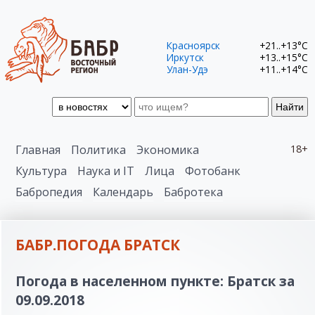
Красноярск
+21..+13°C
Иркутск
+13..+15°C
Улан-Удэ
+11..+14°C
Найти
Главная
Политика
Экономика
18+
Культура
Наука и IT
Лица
Фотобанк
Бабропедия
Календарь
Бабротека
БАБР.ПОГОДА БРАТСК
Погода в населенном пункте: Братск за
09.09.2018