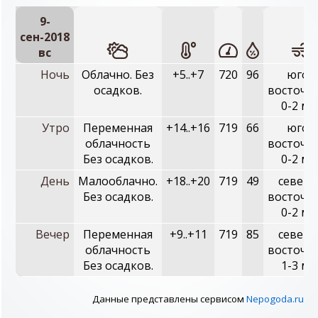
9-
сен-2018
вc
Ночь
Облачно. Без
+5..+7
720
96
юго-
осадков.
восточн
0-2 м/
Утро
Переменная
+14..+16
719
66
юго-
облачность
восточн
Без осадков.
0-2 м/
День
Малооблачно.
+18..+20
719
49
северо
Без осадков.
восточн
0-2 м/
Вечер
Переменная
+9..+11
719
85
северо
облачность
восточн
Без осадков.
1-3 м/
Данные представлены сервисом
Nepogoda.ru