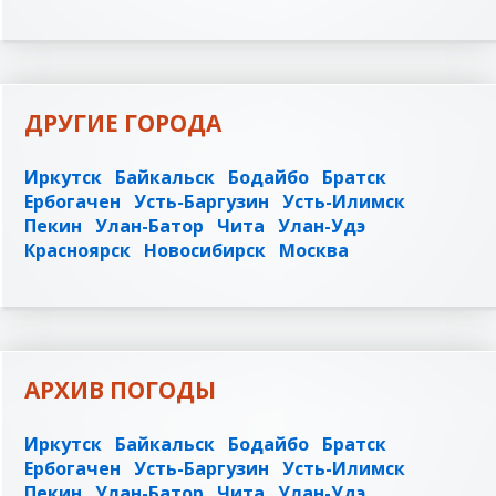
ДРУГИЕ ГОРОДА
Иркутск
Байкальск
Бодайбо
Братск
Ербогачен
Усть-Баргузин
Усть-Илимск
Пекин
Улан-Батор
Чита
Улан-Удэ
Красноярск
Новосибирск
Москва
АРХИВ ПОГОДЫ
Иркутск
Байкальск
Бодайбо
Братск
Ербогачен
Усть-Баргузин
Усть-Илимск
Пекин
Улан-Батор
Чита
Улан-Удэ