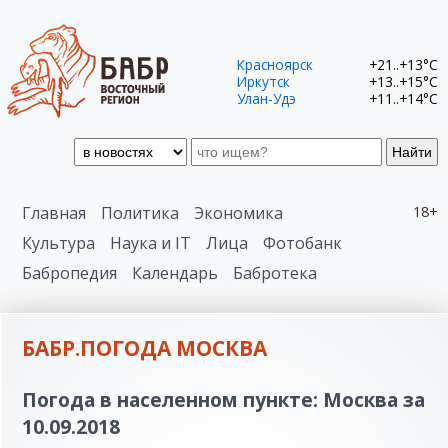
Красноярск
+21..+13°C
Иркутск
+13..+15°C
Улан-Удэ
+11..+14°C
Найти
Главная
Политика
Экономика
18+
Культура
Наука и IT
Лица
Фотобанк
Бабропедия
Календарь
Бабротека
БАБР.ПОГОДА МОСКВА
Погода в населенном пункте: Москва за
10.09.2018