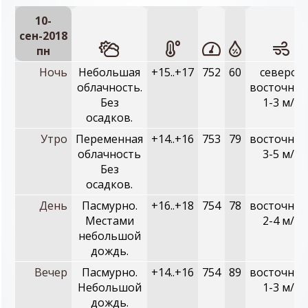
10-
сен-2018
пн
Ночь
Небольшая
+15..+17
752
60
северо-
облачность.
восточный
Без
1-3 м/с
осадков.
Утро
Переменная
+14..+16
753
79
восточный
облачность
3-5 м/с
Без
осадков.
День
Пасмурно.
+16..+18
754
78
восточный
Местами
2-4 м/с
небольшой
дождь.
Вечер
Пасмурно.
+14..+16
754
89
восточный
Небольшой
1-3 м/с
дождь.