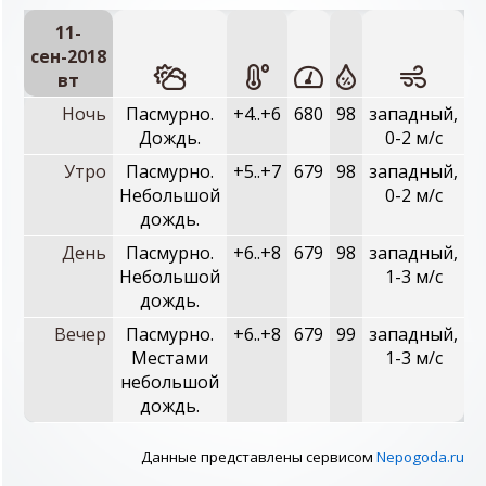
11-
сен-2018
вт
Ночь
Пасмурно.
+4..+6
680
98
западный,
Дождь.
0-2 м/с
Утро
Пасмурно.
+5..+7
679
98
западный,
Небольшой
0-2 м/с
дождь.
День
Пасмурно.
+6..+8
679
98
западный,
Небольшой
1-3 м/с
дождь.
Вечер
Пасмурно.
+6..+8
679
99
западный,
Местами
1-3 м/с
небольшой
дождь.
Данные представлены сервисом
Nepogoda.ru