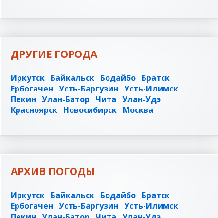
ДРУГИЕ ГОРОДА
Иркутск
Байкальск
Бодайбо
Братск
Ербогачен
Усть-Баргузин
Усть-Илимск
Пекин
Улан-Батор
Чита
Улан-Удэ
Красноярск
Новосибирск
Москва
АРХИВ ПОГОДЫ
Иркутск
Байкальск
Бодайбо
Братск
Ербогачен
Усть-Баргузин
Усть-Илимск
Пекин
Улан-Батор
Чита
Улан-Удэ