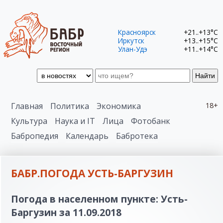
Красноярск
+21..+13°C
Иркутск
+13..+15°C
Улан-Удэ
+11..+14°C
Найти
Главная
Политика
Экономика
18+
Культура
Наука и IT
Лица
Фотобанк
Бабропедия
Календарь
Бабротека
БАБР.ПОГОДА УСТЬ-БАРГУЗИН
Погода в населенном пункте: Усть-
Баргузин за 11.09.2018