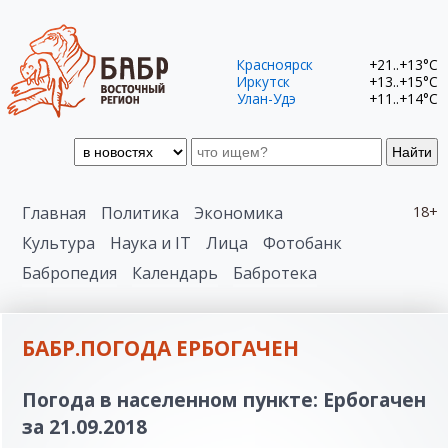
Красноярск
+21..+13°C
Иркутск
+13..+15°C
Улан-Удэ
+11..+14°C
Найти
Главная
Политика
Экономика
18+
Культура
Наука и IT
Лица
Фотобанк
Бабропедия
Календарь
Бабротека
БАБР.ПОГОДА ЕРБОГАЧЕН
Погода в населенном пункте: Ербогачен
за 21.09.2018