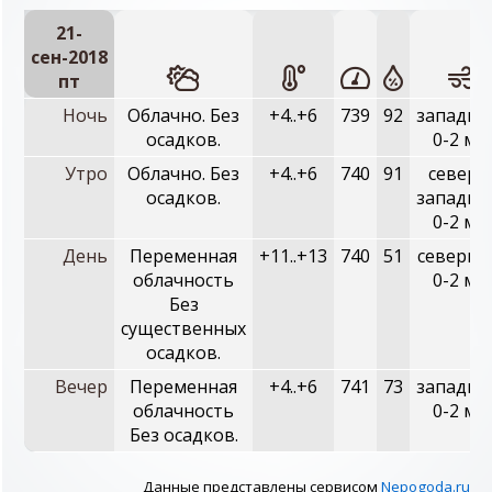
21-
сен-2018
пт
Ночь
Облачно. Без
+4..+6
739
92
западны
осадков.
0-2 м/с
Утро
Облачно. Без
+4..+6
740
91
северо
осадков.
западны
0-2 м/с
День
Переменная
+11..+13
740
51
северны
облачность
0-2 м/с
Без
существенных
осадков.
Вечер
Переменная
+4..+6
741
73
западны
облачность
0-2 м/с
Без осадков.
Данные представлены сервисом
Nepogoda.ru