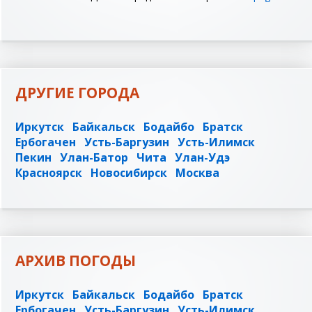
ДРУГИЕ ГОРОДА
Иркутск
Байкальск
Бодайбо
Братск
Ербогачен
Усть-Баргузин
Усть-Илимск
Пекин
Улан-Батор
Чита
Улан-Удэ
Красноярск
Новосибирск
Москва
АРХИВ ПОГОДЫ
Иркутск
Байкальск
Бодайбо
Братск
Ербогачен
Усть-Баргузин
Усть-Илимск